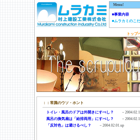
Menu!
■事業内容
■ムラカミのこ
トップ
：：常識のウソ・ホント
＿
トイレ・風呂のドアは外開きにすべし？
－2004.02.1
＿
風呂の換気扇は「給排両用」にすべし？
－2004.02.1
＿
「反対色」は避けるべし？
－2004.02.01.up