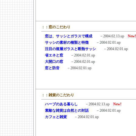
：：窓のこだわり
＿
窓は、サッシとガラスで構成
－2004.02.13.up
New!
＿
サッシの素材の種類と特徴
－2004.02.01.up
＿
注目の複層ガラスと断熱サッシ
－2004.02.01.up
＿
省エネと窓
－2004.02.01.up
＿
大開口の窓
－2004.02.01.up
＿
窓と防音
－2004.02.01.up
：：雑貨のこだわり
＿
ハーブのある暮らし
－2004.02.13.up
New!
＿
素敵な雑貨は自然との対話
－2004.02.01.up
＿
カフェと雑貨
－2004.02.01.up