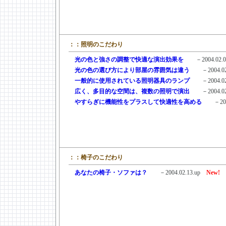
：：照明のこだわり
＿
光の色と強さの調整で快適な演出効果を
－2004.02.01
＿
光の色の選び方により部屋の雰囲気は違う
－2004.02.
＿
一般的に使用されている照明器具のランプ
－2004.02.
＿
広く、多目的な空間は、複数の照明で演出
－2004.02.
＿
やすらぎに機能性をプラスして快適性を高める
－2004.
：：椅子のこだわり
＿
あなたの椅子・ソファは？
－2004.02.13.up
New!